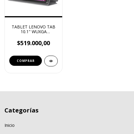
TABLET LENOVO TAB
10.1" WUXGA
4GB+128GB+ ESTUCHE
TIPO FOLIO
$519.000,00
Categorías
Inicio