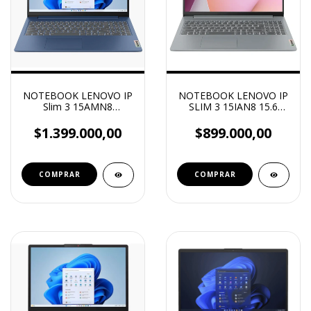
NOTEBOOK LENOVO IP
NOTEBOOK LENOVO IP
Slim 3 15AMN8
SLIM 3 15IAN8 15.6
15.6"FHD AMD R3
FHD INTEL N100 8GB
7320U/16GBDDR5 5500
4800MHZC SOLD
$1.399.000,00
$899.000,00
256G NVME/MALETIN
128GB UFS S3.1 FHD
REGALO
W11H GRIS