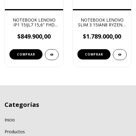
NOTEBOOK LENOVO
NOTEBOOK LENOVO
IP1 15IJL7 15,6" FHD
SLIM 3 15IAN8 RYZEN 5
INTEL CELERON N4500
7520U 16G 512G IP W11
4GB 128GB W11
$849.900,00
$1.789.000,00
COMPRAR
Categorías
Inicio
Productos