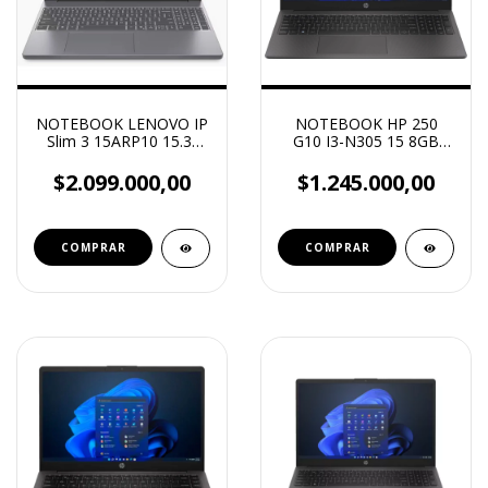
NOTEBOOK LENOVO IP
NOTEBOOK HP 250
Slim 3 15ARP10 15.3"
G10 I3-N305 15 8GB
WUXGA AMD R7
512GB
7735HS 16GB
$2.099.000,00
$1.245.000,00
(8GB+8GB) 4800MHZ
DDR5 512GB NVME