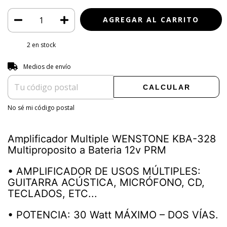
2
en stock
Entregas para el CP:
CAMBIAR CP
Medios de envío
CALCULAR
No sé mi código postal
Amplificador Multiple WENSTONE KBA-328
Multiproposito a Bateria 12v PRM
• AMPLIFICADOR DE USOS MÚLTIPLES:
GUITARRA ACÚSTICA, MICRÓFONO, CD,
TECLADOS, ETC...
• POTENCIA: 30 Watt MÁXIMO – DOS VÍAS.