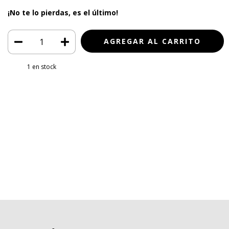
¡No te lo pierdas, es el último!
1
en stock
Medios de envío
Entregas para el CP:
CAMBIAR CP
CALCULAR
Iniciá sesión
y usá tus datos de entrega
No sé mi código postal